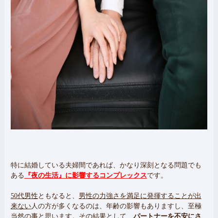
特に結婚している夫婦間であれば、かなり深刻となる問題でも
ある
『夜の生活』に
影響するコンプレックス
です。
50代男性
ともなると、
男性の力強さを満足に発揮することが出
来ない
人の方が多くなるのは、年齢の影響もありますし、至極
当然の事と思います。その結果として、
パートナーを不安にさ