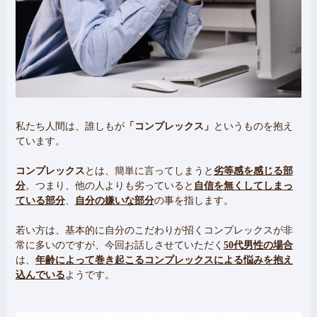
私たち人間は、誰しもが
「コンプレックス」
というものを抱え
ています。
コンプレックス
とは、簡単に言ってしまうと
劣等感を感じる部
分
。つまり、他の人よりも劣っていると
自信を無くしてしまっ
ている部分
、
自分の嫌いな部分
の事を指します。
若い方は、基本的に自分のこだわりが招くコンプレックスが非
常に多いのですが、今回お話しさせていただく
50代男性の場合
は、
年齢によって巻き起こるコンプレックスによる悩みを抱え
込んでいる
ようです。